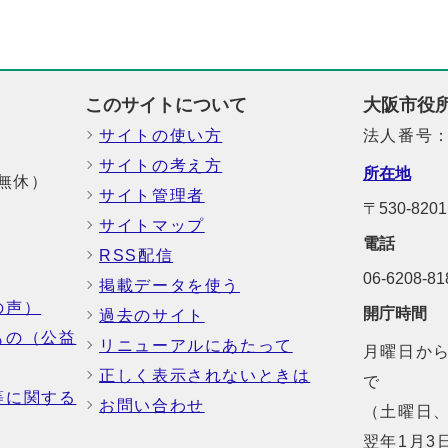
このサイトについて
大阪市役
サイトの使い方
法人番号：6
サイトの考え方
所在地
中無休）
サイト管理者
〒530-8
サイトマップ
電話
RSS配信
06-6208-
掲載データを使う
の声）
開庁時間
過去のサイト
もの（公益
リニューアルにあたって
月曜日から
正しく表示されないときは
で
等に関する
お問い合わせ
（土曜日、
翌年1月3