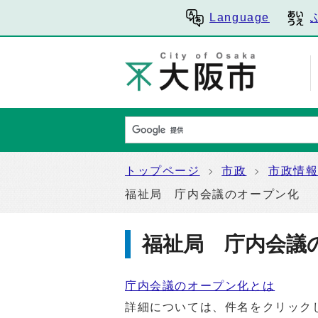
Language
トップページ
市政
市政情
福祉局 庁内会議のオープン化
福祉局 庁内会議
庁内会議のオープン化とは
詳細については、件名をクリック