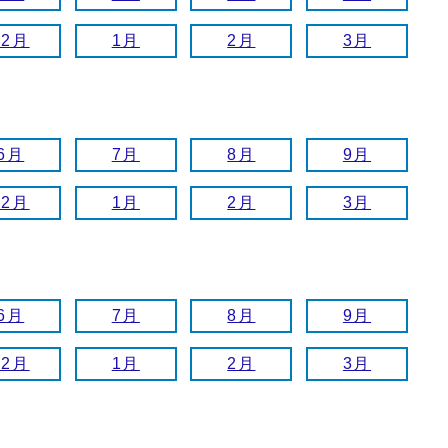
12月
1月
2月
3月
6月
7月
8月
9月
12月
1月
2月
3月
6月
7月
8月
9月
12月
1月
2月
3月