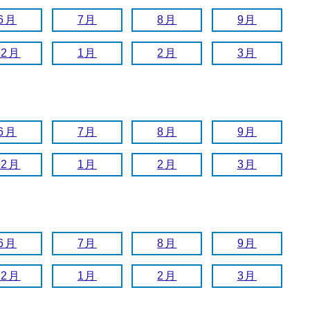
6月
7月
8月
9月
12月
1月
2月
3月
6月
7月
8月
9月
12月
1月
2月
3月
6月
7月
8月
9月
12月
1月
2月
3月