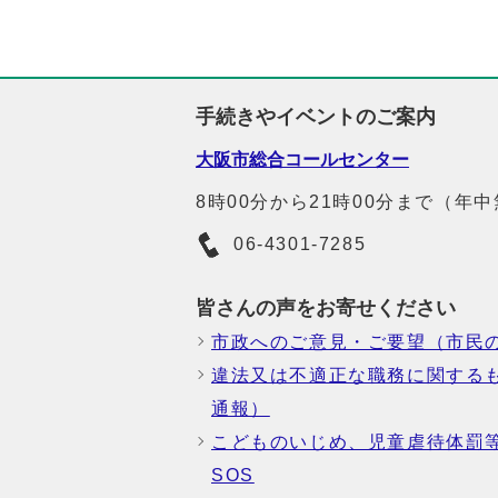
手続きやイベントのご案内
大阪市総合コールセンター
8時00分から21時00分まで（年
06-4301-7285
皆さんの声をお寄せください
市政へのご意見・ご要望（市民
違法又は不適正な職務に関する
通報）
こどものいじめ、児童虐待体罰
SOS