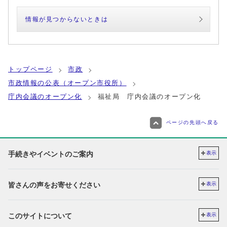
情報が見つからないときは
トップページ
市政
市政情報の公表（オープン市役所）
庁内会議のオープン化
福祉局 庁内会議のオープン化
ページの先頭へ戻る
手続きやイベントのご案内
表示
皆さんの声をお寄せください
表示
このサイトについて
表示