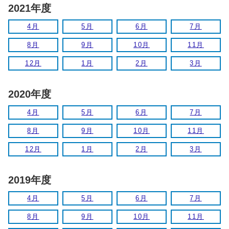
2021年度
4月
5月
6月
7月
8月
9月
10月
11月
12月
1月
2月
3月
2020年度
4月
5月
6月
7月
8月
9月
10月
11月
12月
1月
2月
3月
2019年度
4月
5月
6月
7月
8月
9月
10月
11月