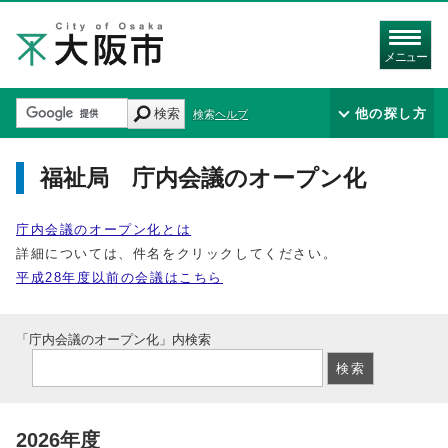
メニュー
検索
他の探し方
検索ヘルプ
福祉局 庁内会議のオープン化
庁内会議のオープン化とは
詳細については、件名をクリックしてください。
平成28年度以前の会議はこちら
「庁内会議のオープン化」内検索
2026年度