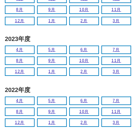
8月
9月
10月
11月
12月
1月
2月
3月
2023年度
4月
5月
6月
7月
8月
9月
10月
11月
12月
1月
2月
3月
2022年度
4月
5月
6月
7月
8月
9月
10月
11月
12月
1月
2月
3月