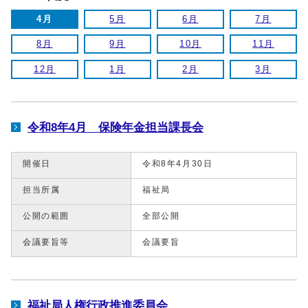
4月
5月
6月
7月
8月
9月
10月
11月
12月
1月
2月
3月
令和8年4月 保険年金担当課長会
開催日
令和8年4月30日
担当所属
福祉局
公開の範囲
全部公開
会議要旨等
会議要旨
福祉局人権行政推進委員会