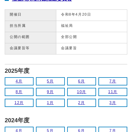
開催日
令和8年4月20日
担当所属
福祉局
公開の範囲
全部公開
会議要旨等
会議要旨
2025年度
4月
5月
6月
7月
8月
9月
10月
11月
12月
1月
2月
3月
2024年度
4月
5月
6月
7月