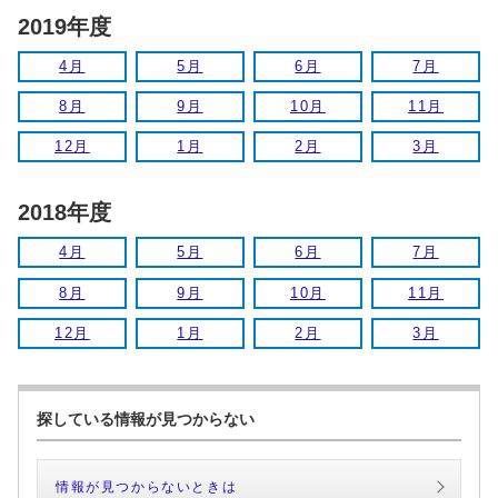
2019年度
4月
5月
6月
7月
8月
9月
10月
11月
12月
1月
2月
3月
2018年度
4月
5月
6月
7月
8月
9月
10月
11月
12月
1月
2月
3月
探している情報が見つからない
情報が見つからないときは