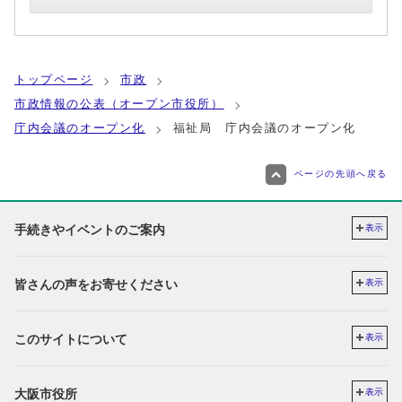
トップページ
市政
市政情報の公表（オープン市役所）
庁内会議のオープン化
福祉局 庁内会議のオープン化
ページの先頭へ戻る
手続きやイベントのご案内
表示
皆さんの声をお寄せください
表示
このサイトについて
表示
大阪市役所
表示