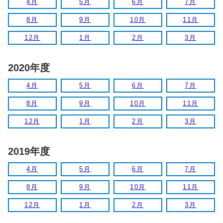
4月
5月
6月
7月
8月
9月
10月
11月
12月
1月
2月
3月
2020年度
4月
5月
6月
7月
8月
9月
10月
11月
12月
1月
2月
3月
2019年度
4月
5月
6月
7月
8月
9月
10月
11月
12月
1月
2月
3月