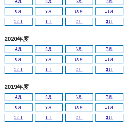
4月
5月
6月
7月
8月
9月
10月
11月
12月
1月
2月
3月
2020年度
4月
5月
6月
7月
8月
9月
10月
11月
12月
1月
2月
3月
2019年度
4月
5月
6月
7月
8月
9月
10月
11月
12月
1月
2月
3月