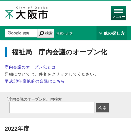
メニュー
検索
他の探し方
検索ヘルプ
福祉局 庁内会議のオープン化
庁内会議のオープン化とは
詳細については、件名をクリックしてください。
平成28年度以前の会議はこちら
「庁内会議のオープン化」内検索
2022年度