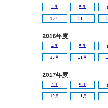
4月
5月
10月
11月
2018年度
4月
5月
10月
11月
2017年度
4月
5月
10月
11月