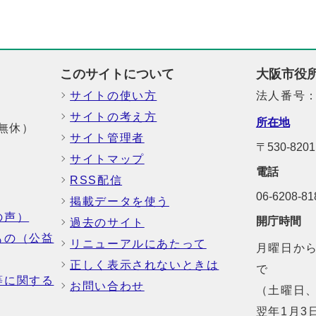
このサイトについて
大阪市役
サイトの使い方
法人番号：6
サイトの考え方
所在地
中無休）
サイト管理者
〒530-8
サイトマップ
電話
RSS配信
06-6208-
掲載データを使う
の声）
開庁時間
過去のサイト
もの（公益
リニューアルにあたって
月曜日から
正しく表示されないときは
で
等に関する
お問い合わせ
（土曜日、
翌年1月3