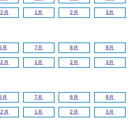
12月
1月
2月
3月
6月
7月
8月
9月
12月
1月
2月
3月
6月
7月
8月
9月
12月
1月
2月
3月