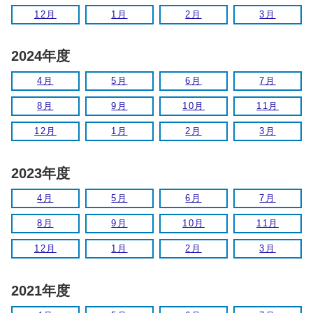
12月
1月
2月
3月
2024年度
4月
5月
6月
7月
8月
9月
10月
11月
12月
1月
2月
3月
2023年度
4月
5月
6月
7月
8月
9月
10月
11月
12月
1月
2月
3月
2021年度