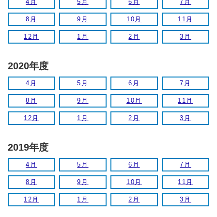
4月
5月
6月
7月
8月
9月
10月
11月
12月
1月
2月
3月
2020年度
4月
5月
6月
7月
8月
9月
10月
11月
12月
1月
2月
3月
2019年度
4月
5月
6月
7月
8月
9月
10月
11月
12月
1月
2月
3月