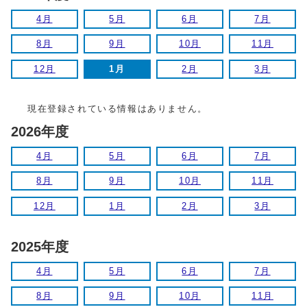
4月
5月
6月
7月
8月
9月
10月
11月
12月
1月
2月
3月
現在登録されている情報はありません。
2026年度
4月
5月
6月
7月
8月
9月
10月
11月
12月
1月
2月
3月
2025年度
4月
5月
6月
7月
8月
9月
10月
11月