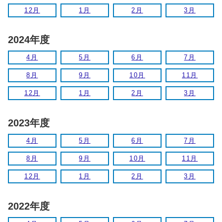
12月
1月
2月
3月
2024年度
4月
5月
6月
7月
8月
9月
10月
11月
12月
1月
2月
3月
2023年度
4月
5月
6月
7月
8月
9月
10月
11月
12月
1月
2月
3月
2022年度