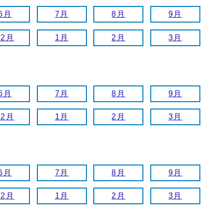
6月
7月
8月
9月
12月
1月
2月
3月
6月
7月
8月
9月
12月
1月
2月
3月
6月
7月
8月
9月
12月
1月
2月
3月