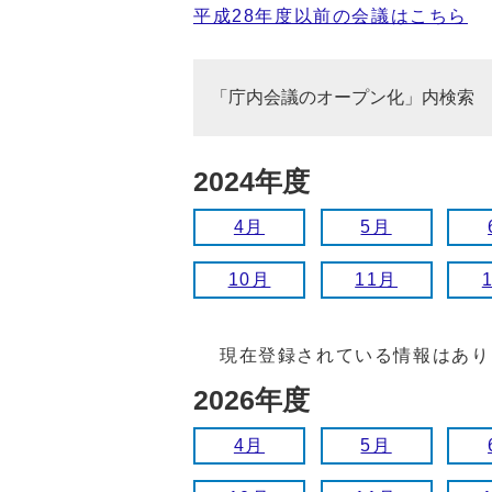
平成28年度以前の会議はこちら
「庁内会議のオープン化」内検索
2024年度
4月
5月
10月
11月
現在登録されている情報はあり
2026年度
4月
5月