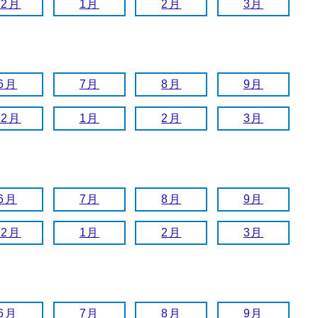
12月
1月
2月
3月
6月
7月
8月
9月
12月
1月
2月
3月
6月
7月
8月
9月
12月
1月
2月
3月
6月
7月
8月
9月