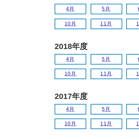
4月
5月
10月
11月
2018年度
4月
5月
10月
11月
2017年度
4月
5月
10月
11月