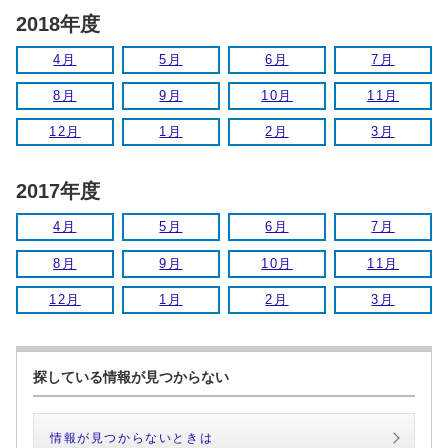
2018年度
4月
5月
6月
7月
8月
9月
10月
11月
12月
1月
2月
3月
2017年度
4月
5月
6月
7月
8月
9月
10月
11月
12月
1月
2月
3月
探している情報が見つからない
情報が見つからないときは