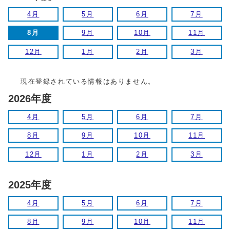
4月
5月
6月
7月
8月
9月
10月
11月
12月
1月
2月
3月
現在登録されている情報はありません。
2026年度
4月
5月
6月
7月
8月
9月
10月
11月
12月
1月
2月
3月
2025年度
4月
5月
6月
7月
8月
9月
10月
11月