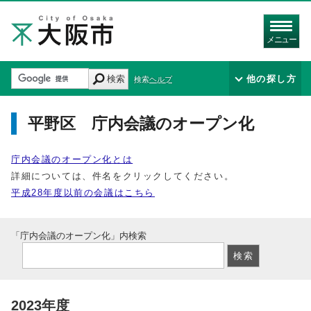
メニュー
検索
他の探し方
検索ヘルプ
平野区 庁内会議のオープン化
庁内会議のオープン化とは
詳細については、件名をクリックしてください。
平成28年度以前の会議はこちら
「庁内会議のオープン化」内検索
2023年度