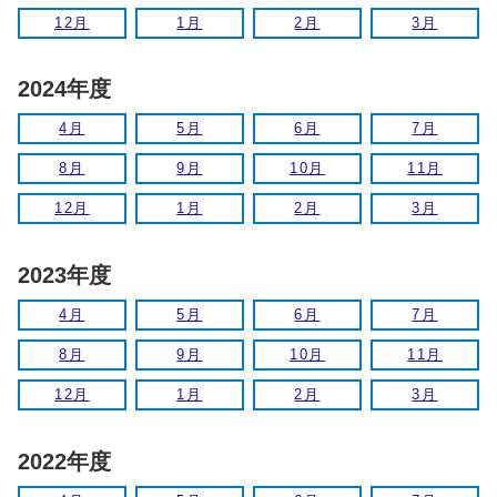
12月
1月
2月
3月
2024年度
4月
5月
6月
7月
8月
9月
10月
11月
12月
1月
2月
3月
2023年度
4月
5月
6月
7月
8月
9月
10月
11月
12月
1月
2月
3月
2022年度