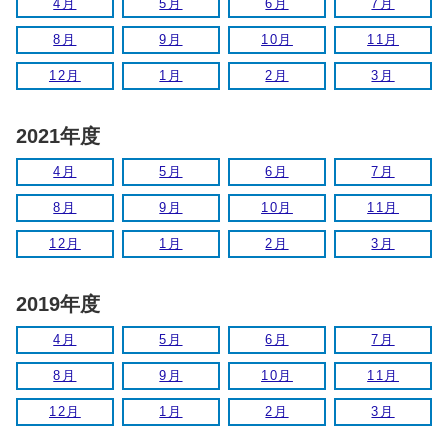
4月
5月
6月
7月
8月
9月
10月
11月
12月
1月
2月
3月
2021年度
4月
5月
6月
7月
8月
9月
10月
11月
12月
1月
2月
3月
2019年度
4月
5月
6月
7月
8月
9月
10月
11月
12月
1月
2月
3月