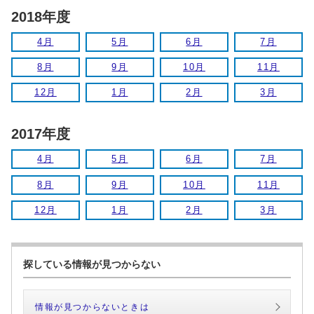
2018年度
4月
5月
6月
7月
8月
9月
10月
11月
12月
1月
2月
3月
2017年度
4月
5月
6月
7月
8月
9月
10月
11月
12月
1月
2月
3月
探している情報が見つからない
情報が見つからないときは