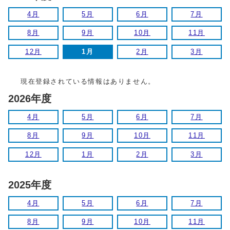
4月
5月
6月
7月
8月
9月
10月
11月
12月
1月
2月
3月
現在登録されている情報はありません。
2026年度
4月
5月
6月
7月
8月
9月
10月
11月
12月
1月
2月
3月
2025年度
4月
5月
6月
7月
8月
9月
10月
11月