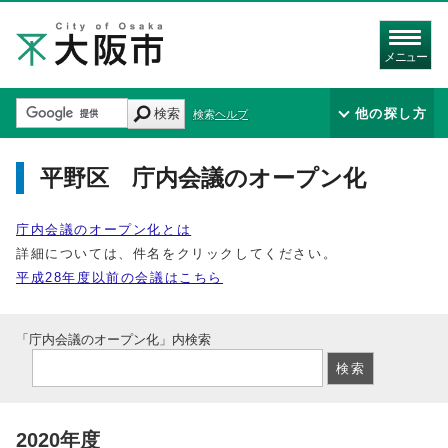
メニュー
検索
他の探し方
検索ヘルプ
平野区 庁内会議のオープン化
庁内会議のオープン化とは
詳細については、件名をクリックしてください。
平成28年度以前の会議はこちら
「庁内会議のオープン化」内検索
2020年度