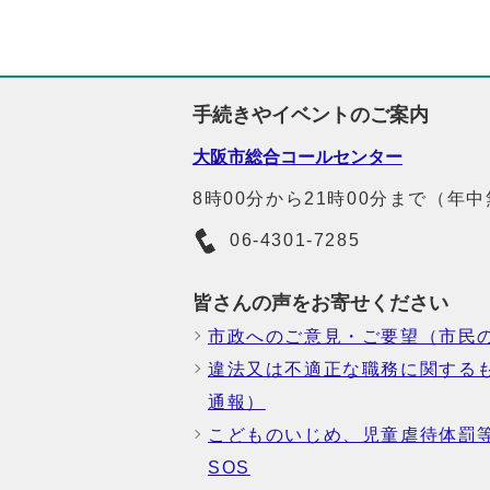
手続きやイベントのご案内
大阪市総合コールセンター
8時00分から21時00分まで（年
06-4301-7285
皆さんの声をお寄せください
市政へのご意見・ご要望（市民
違法又は不適正な職務に関する
通報）
こどものいじめ、児童虐待体罰
SOS