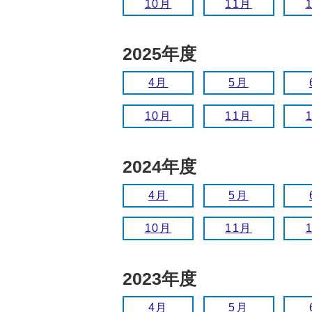
10月
11月
2025年度
4月
5月
10月
11月
2024年度
4月
5月
10月
11月
2023年度
4月
5月