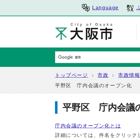
Language
トップページ
市政
市政情
平野区 庁内会議のオープン化
平野区 庁内会議
庁内会議のオープン化とは
詳細については、件名をクリック