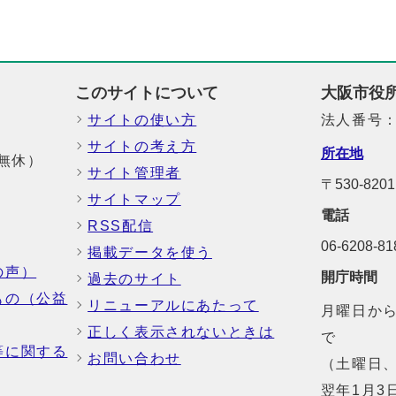
このサイトについて
大阪市役
サイトの使い方
法人番号：6
サイトの考え方
所在地
中無休）
サイト管理者
〒530-8
サイトマップ
電話
RSS配信
06-6208-
掲載データを使う
の声）
開庁時間
過去のサイト
もの（公益
リニューアルにあたって
月曜日から
正しく表示されないときは
で
等に関する
お問い合わせ
（土曜日、
翌年1月3