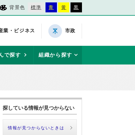
背景色
標準
青
黄
黒
産業・ビジネス
市政
んで探す
組織から探す
探している情報が見つからない
情報が見つからないときは