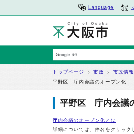
Language
トップページ
市政
市政情
平野区 庁内会議のオープン化
平野区 庁内会議
庁内会議のオープン化とは
詳細については、件名をクリック