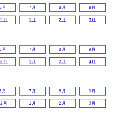
6月
7月
8月
9月
12月
1月
2月
3月
6月
7月
8月
9月
12月
1月
2月
3月
6月
7月
8月
9月
12月
1月
2月
3月