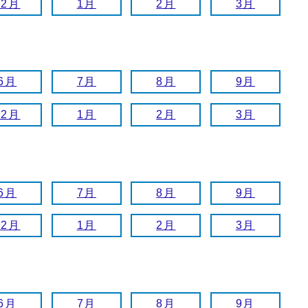
12月
1月
2月
3月
6月
7月
8月
9月
12月
1月
2月
3月
6月
7月
8月
9月
12月
1月
2月
3月
6月
7月
8月
9月