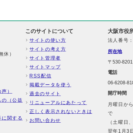
このサイトについて
大阪市役
サイトの使い方
法人番号：6
サイトの考え方
所在地
中無休）
サイト管理者
〒530-8
サイトマップ
電話
RSS配信
06-6208-
掲載データを使う
の声）
開庁時間
過去のサイト
もの（公益
リニューアルにあたって
月曜日から
正しく表示されないときは
で
等に関する
お問い合わせ
（土曜日、
翌年1月3