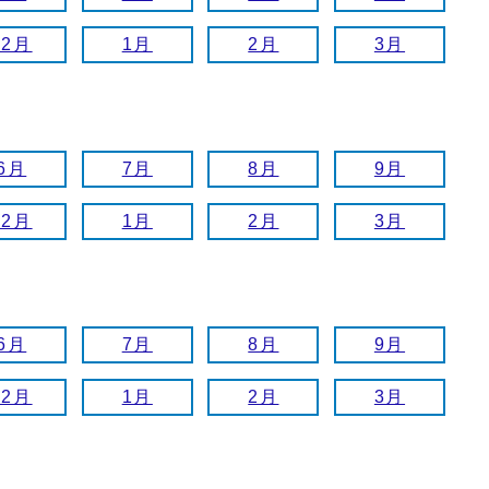
12月
1月
2月
3月
6月
7月
8月
9月
12月
1月
2月
3月
6月
7月
8月
9月
12月
1月
2月
3月