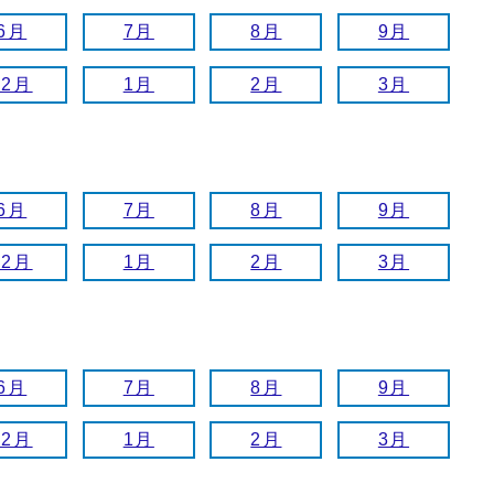
6月
7月
8月
9月
12月
1月
2月
3月
6月
7月
8月
9月
12月
1月
2月
3月
6月
7月
8月
9月
12月
1月
2月
3月