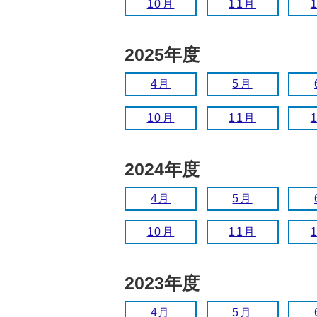
10月
11月
2025年度
4月
5月
10月
11月
2024年度
4月
5月
10月
11月
2023年度
4月
5月