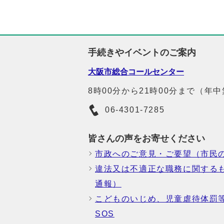
手続きやイベントのご案内
大阪市総合コールセンター
8時00分から21時00分まで（年
06-4301-7285
皆さんの声をお寄せください
市政へのご意見・ご要望（市民
違法又は不適正な職務に関する
通報）
こどものいじめ、児童虐待体罰
SOS