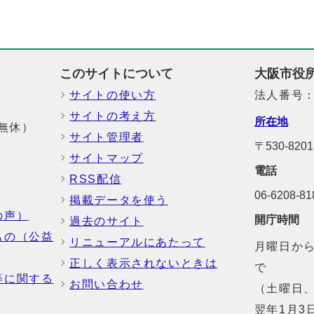
このサイトについて
大阪市役
サイトの使い方
法人番号：6
サイトの考え方
所在地
中無休）
サイト管理者
〒530-8
サイトマップ
電話
RSS配信
06-6208-
掲載データを使う
の声）
開庁時間
過去のサイト
もの（公益
リニューアルにあたって
月曜日から
正しく表示されないときは
で
等に関する
お問い合わせ
（土曜日、
翌年1月3