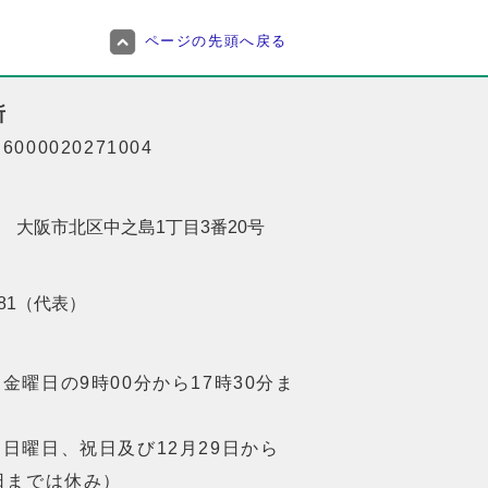
ページの先頭へ戻る
所
000020271004
201 大阪市北区中之島1丁目3番20号
8181（代表）
金曜日の9時00分から17時30分ま
日曜日、祝日及び12月29日から
日までは休み）