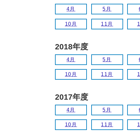
4月
5月
10月
11月
2018年度
4月
5月
10月
11月
2017年度
4月
5月
10月
11月