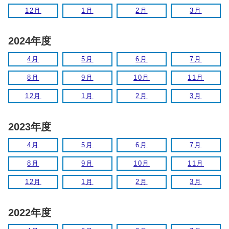
12月
1月
2月
3月
2024年度
4月
5月
6月
7月
8月
9月
10月
11月
12月
1月
2月
3月
2023年度
4月
5月
6月
7月
8月
9月
10月
11月
12月
1月
2月
3月
2022年度