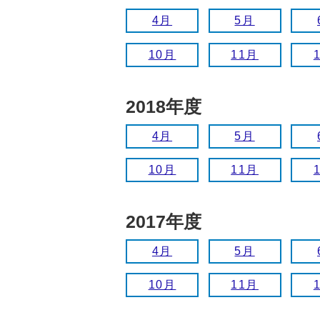
4月
5月
10月
11月
2018年度
4月
5月
10月
11月
2017年度
4月
5月
10月
11月