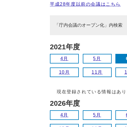
平成28年度以前の会議はこちら
「庁内会議のオープン化」内検索
2021年度
4月
5月
10月
11月
現在登録されている情報はあり
2026年度
4月
5月