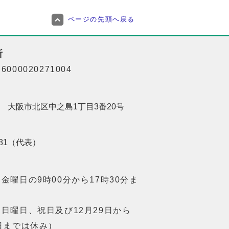
ページの先頭へ戻る
所
000020271004
201 大阪市北区中之島1丁目3番20号
8181（代表）
金曜日の9時00分から17時30分ま
日曜日、祝日及び12月29日から
日までは休み）