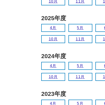
10月
11月
2025年度
4月
5月
10月
11月
2024年度
4月
5月
10月
11月
2023年度
4月
5月