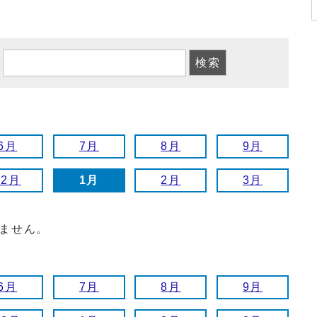
6月
7月
8月
9月
12月
1月
2月
3月
ません。
6月
7月
8月
9月