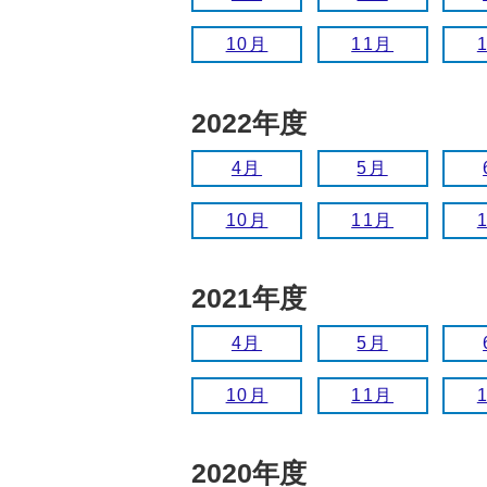
10月
11月
2022年度
4月
5月
10月
11月
2021年度
4月
5月
10月
11月
2020年度