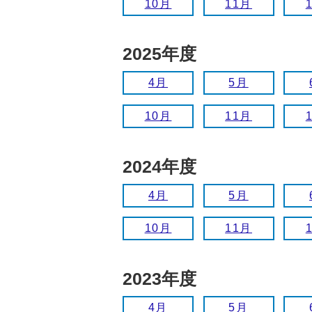
10月
11月
2025年度
4月
5月
10月
11月
2024年度
4月
5月
10月
11月
2023年度
4月
5月