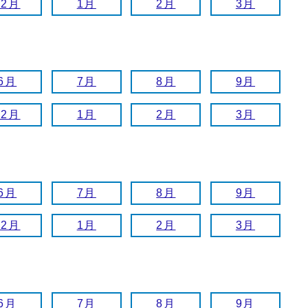
12月
1月
2月
3月
6月
7月
8月
9月
12月
1月
2月
3月
6月
7月
8月
9月
12月
1月
2月
3月
6月
7月
8月
9月