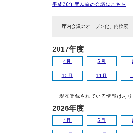
平成28年度以前の会議はこちら
「庁内会議のオープン化」内検索
2017年度
4月
5月
10月
11月
現在登録されている情報はあり
2026年度
4月
5月