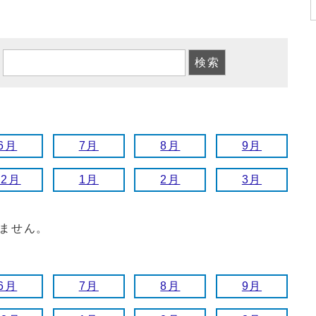
6月
7月
8月
9月
12月
1月
2月
3月
ません。
6月
7月
8月
9月