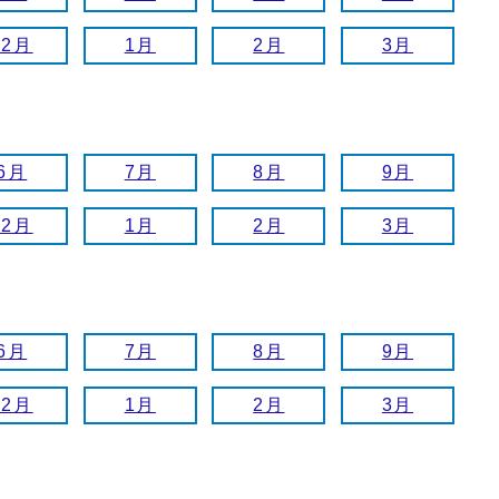
12月
1月
2月
3月
6月
7月
8月
9月
12月
1月
2月
3月
6月
7月
8月
9月
12月
1月
2月
3月