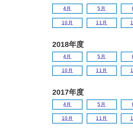
4月
5月
10月
11月
2018年度
4月
5月
10月
11月
2017年度
4月
5月
10月
11月