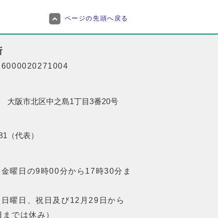
ページの先頭へ戻る
所
000020271004
201 大阪市北区中之島1丁目3番20号
8181（代表）
金曜日の9時00分から17時30分ま
日曜日、祝日及び12月29日から
日までは休み）