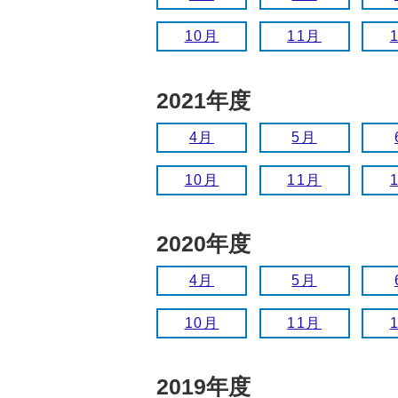
10月
11月
2021年度
4月
5月
10月
11月
2020年度
4月
5月
10月
11月
2019年度