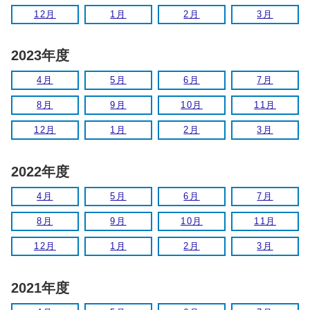
12月
1月
2月
3月
2023年度
4月
5月
6月
7月
8月
9月
10月
11月
12月
1月
2月
3月
2022年度
4月
5月
6月
7月
8月
9月
10月
11月
12月
1月
2月
3月
2021年度