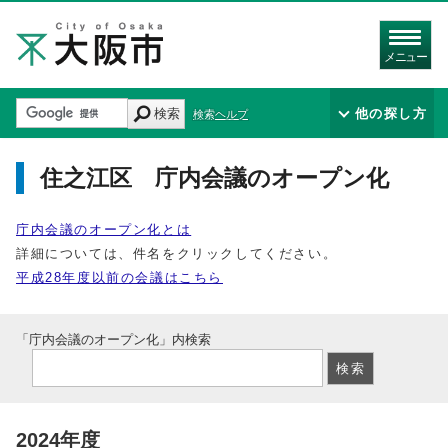
メニュー
検索
他の探し方
検索ヘルプ
住之江区 庁内会議のオープン化
庁内会議のオープン化とは
詳細については、件名をクリックしてください。
平成28年度以前の会議はこちら
「庁内会議のオープン化」内検索
2024年度