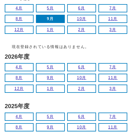
4月
5月
6月
7月
8月
9月
10月
11月
12月
1月
2月
3月
現在登録されている情報はありません。
2026年度
4月
5月
6月
7月
8月
9月
10月
11月
12月
1月
2月
3月
2025年度
4月
5月
6月
7月
8月
9月
10月
11月