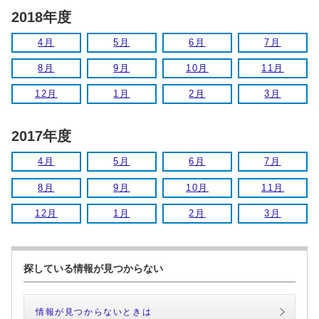
2018年度
4月
5月
6月
7月
8月
9月
10月
11月
12月
1月
2月
3月
2017年度
4月
5月
6月
7月
8月
9月
10月
11月
12月
1月
2月
3月
探している情報が見つからない
情報が見つからないときは