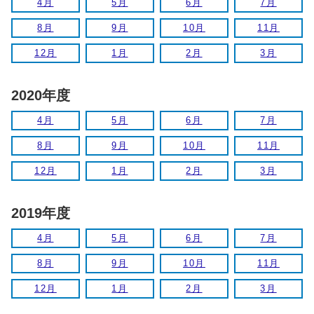
4月
5月
6月
7月
8月
9月
10月
11月
12月
1月
2月
3月
2020年度
4月
5月
6月
7月
8月
9月
10月
11月
12月
1月
2月
3月
2019年度
4月
5月
6月
7月
8月
9月
10月
11月
12月
1月
2月
3月