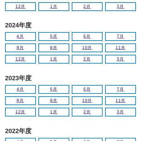
12月
1月
2月
3月
2024年度
4月
5月
6月
7月
8月
9月
10月
11月
12月
1月
2月
3月
2023年度
4月
5月
6月
7月
8月
9月
10月
11月
12月
1月
2月
3月
2022年度