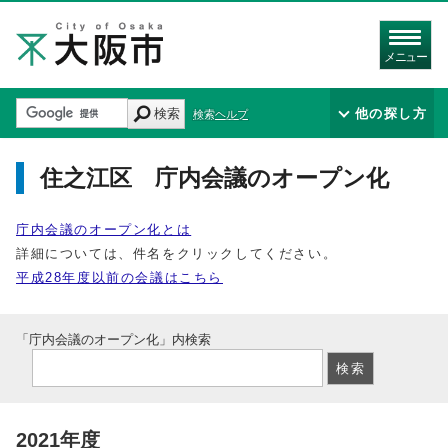
メニュー
検索
他の探し方
検索ヘルプ
住之江区 庁内会議のオープン化
庁内会議のオープン化とは
詳細については、件名をクリックしてください。
平成28年度以前の会議はこちら
「庁内会議のオープン化」内検索
2021年度