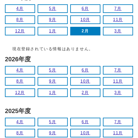
4月
5月
6月
7月
8月
9月
10月
11月
12月
1月
2月
3月
現在登録されている情報はありません。
2026年度
4月
5月
6月
7月
8月
9月
10月
11月
12月
1月
2月
3月
2025年度
4月
5月
6月
7月
8月
9月
10月
11月