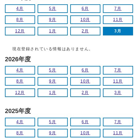
4月
5月
6月
7月
8月
9月
10月
11月
12月
1月
2月
3月
現在登録されている情報はありません。
2026年度
4月
5月
6月
7月
8月
9月
10月
11月
12月
1月
2月
3月
2025年度
4月
5月
6月
7月
8月
9月
10月
11月