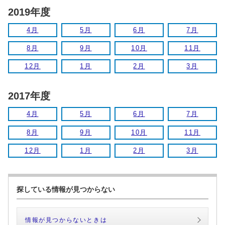
2019年度
4月
5月
6月
7月
8月
9月
10月
11月
12月
1月
2月
3月
2017年度
4月
5月
6月
7月
8月
9月
10月
11月
12月
1月
2月
3月
探している情報が見つからない
情報が見つからないときは