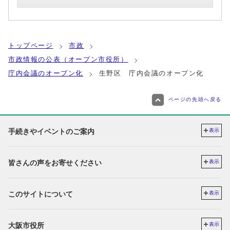
トップページ
市政
市政情報の公表（オープン市役所）
庁内会議のオープン化
生野区 庁内会議のオープン化
ページの先頭へ戻る
手続きやイベントのご案内
表示
皆さんの声をお寄せください
表示
このサイトについて
表示
大阪市役所
表示