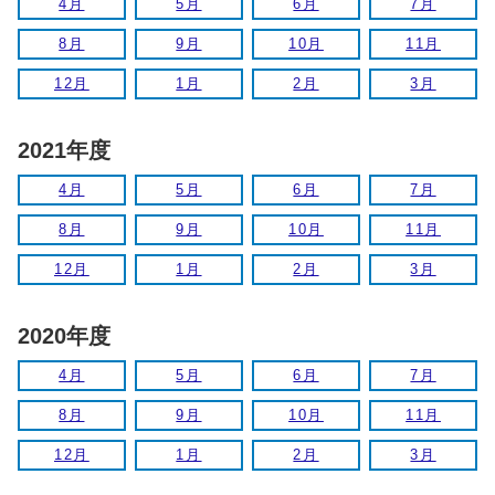
4月
5月
6月
7月
8月
9月
10月
11月
12月
1月
2月
3月
2021年度
4月
5月
6月
7月
8月
9月
10月
11月
12月
1月
2月
3月
2020年度
4月
5月
6月
7月
8月
9月
10月
11月
12月
1月
2月
3月