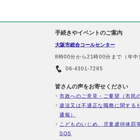
手続きやイベントのご案内
大阪市総合コールセンター
8時00分から21時00分まで（年
06-4301-7285
皆さんの声をお寄せください
市政へのご意見・ご要望（市民
違法又は不適正な職務に関する
通報）
こどものいじめ、児童虐待体罰
SOS