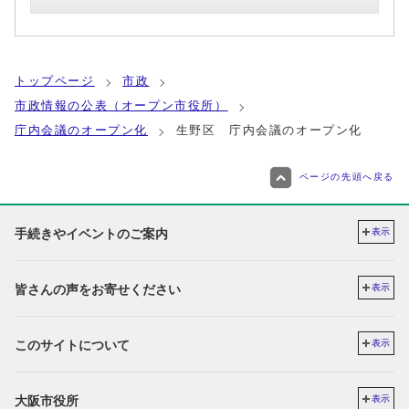
トップページ
市政
市政情報の公表（オープン市役所）
庁内会議のオープン化
生野区 庁内会議のオープン化
ページの先頭へ戻る
手続きやイベントのご案内
表示
皆さんの声をお寄せください
表示
このサイトについて
表示
大阪市役所
表示