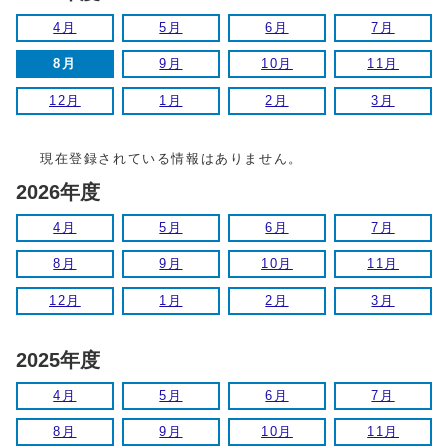
4月
5月
6月
7月
8月
9月
10月
11月
12月
1月
2月
3月
現在登録されている情報はありません。
2026年度
4月
5月
6月
7月
8月
9月
10月
11月
12月
1月
2月
3月
2025年度
4月
5月
6月
7月
8月
9月
10月
11月