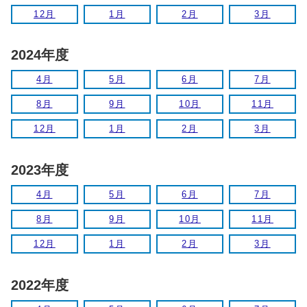
12月
1月
2月
3月
2024年度
4月
5月
6月
7月
8月
9月
10月
11月
12月
1月
2月
3月
2023年度
4月
5月
6月
7月
8月
9月
10月
11月
12月
1月
2月
3月
2022年度