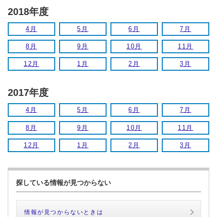
2018年度
4月
5月
6月
7月
8月
9月
10月
11月
12月
1月
2月
3月
2017年度
4月
5月
6月
7月
8月
9月
10月
11月
12月
1月
2月
3月
探している情報が見つからない
情報が見つからないときは