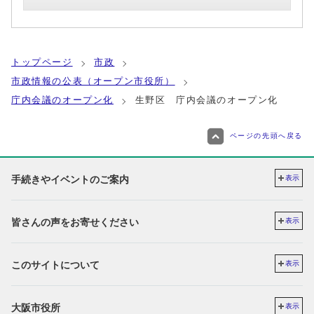
トップページ
市政
市政情報の公表（オープン市役所）
庁内会議のオープン化
生野区 庁内会議のオープン化
ページの先頭へ戻る
手続きやイベントのご案内
表示
皆さんの声をお寄せください
表示
このサイトについて
表示
大阪市役所
表示