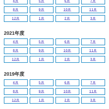
4月
5月
6月
7月
8月
9月
10月
11月
12月
1月
2月
3月
2021年度
4月
5月
6月
7月
8月
9月
10月
11月
12月
1月
2月
3月
2019年度
4月
5月
6月
7月
8月
9月
10月
11月
12月
1月
2月
3月