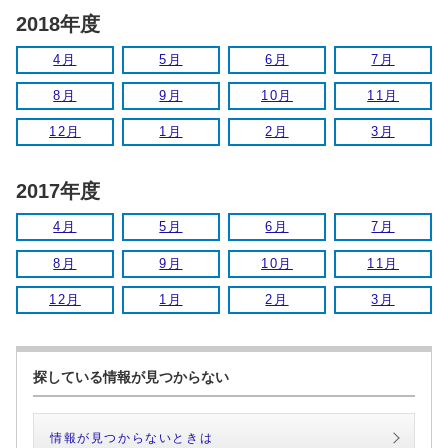
2018年度
4月
5月
6月
7月
8月
9月
10月
11月
12月
1月
2月
3月
2017年度
4月
5月
6月
7月
8月
9月
10月
11月
12月
1月
2月
3月
探している情報が見つからない
情報が見つからないときは