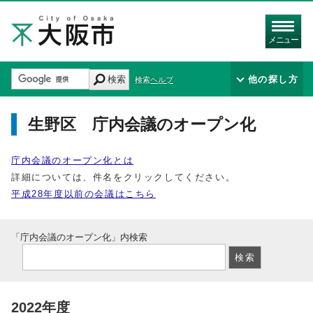
メニュー
検索
他の探し方
検索ヘルプ
生野区 庁内会議のオープン化
庁内会議のオープン化とは
詳細については、件名をクリックしてください。
平成28年度以前の会議はこちら
「庁内会議のオープン化」内検索
2022年度