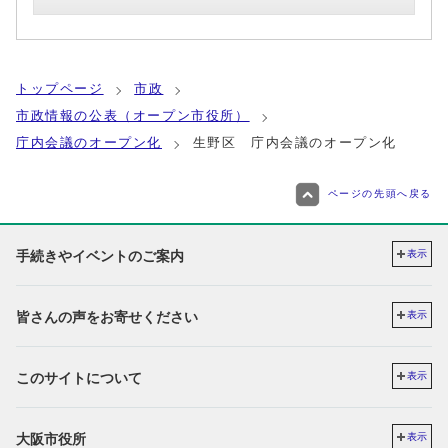
トップページ
市政
市政情報の公表（オープン市役所）
庁内会議のオープン化
生野区 庁内会議のオープン化
ページの先頭へ戻る
手続きやイベントのご案内
表示
皆さんの声をお寄せください
表示
このサイトについて
表示
大阪市役所
表示