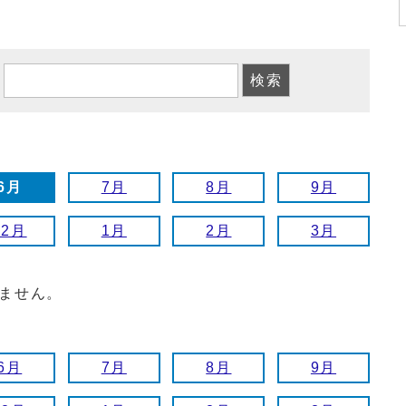
6月
7月
8月
9月
12月
1月
2月
3月
ません。
6月
7月
8月
9月