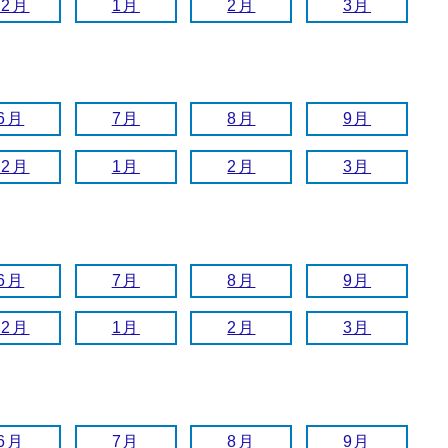
12月
1月
2月
3月
6月
7月
8月
9月
12月
1月
2月
3月
6月
7月
8月
9月
12月
1月
2月
3月
6月
7月
8月
9月