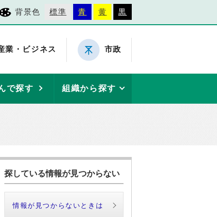
背景色
標準
青
黄
黒
産業・ビジネス
市政
んで探す
組織から探す
探している情報が見つからない
情報が見つからないときは