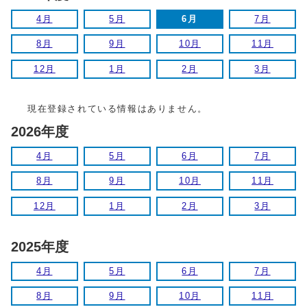
4月
5月
6月
7月
8月
9月
10月
11月
12月
1月
2月
3月
現在登録されている情報はありません。
2026年度
4月
5月
6月
7月
8月
9月
10月
11月
12月
1月
2月
3月
2025年度
4月
5月
6月
7月
8月
9月
10月
11月