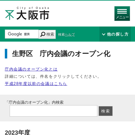
メニュー
検索
他の探し方
検索ヘルプ
生野区 庁内会議のオープン化
庁内会議のオープン化とは
詳細については、件名をクリックしてください。
平成28年度以前の会議はこちら
「庁内会議のオープン化」内検索
2023年度