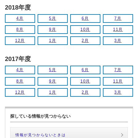
2018年度
4月
5月
6月
7月
8月
9月
10月
11月
12月
1月
2月
3月
2017年度
4月
5月
6月
7月
8月
9月
10月
11月
12月
1月
2月
3月
探している情報が見つからない
情報が見つからないときは