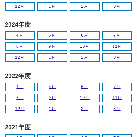
12月
1月
2月
3月
2024年度
4月
5月
6月
7月
8月
9月
10月
11月
12月
1月
2月
3月
2022年度
4月
5月
6月
7月
8月
9月
10月
11月
12月
1月
2月
3月
2021年度