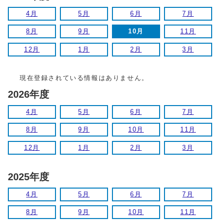
4月
5月
6月
7月
8月
9月
10月
11月
12月
1月
2月
3月
現在登録されている情報はありません。
2026年度
4月
5月
6月
7月
8月
9月
10月
11月
12月
1月
2月
3月
2025年度
4月
5月
6月
7月
8月
9月
10月
11月