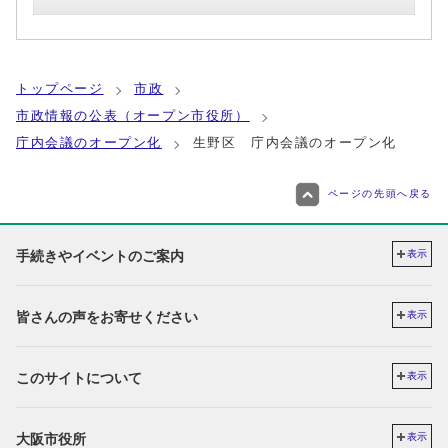
トップページ
市政
市政情報の公表（オープン市役所）
庁内会議のオープン化
生野区 庁内会議のオープン化
ページの先頭へ戻る
手続きやイベントのご案内
表示
皆さんの声をお寄せください
表示
このサイトについて
表示
大阪市役所
表示