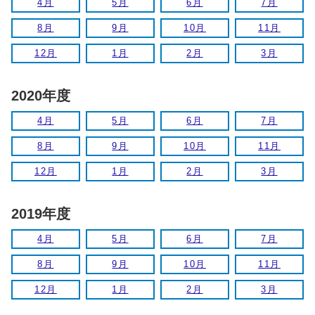
4月
5月
6月
7月
8月
9月
10月
11月
12月
1月
2月
3月
2020年度
4月
5月
6月
7月
8月
9月
10月
11月
12月
1月
2月
3月
2019年度
4月
5月
6月
7月
8月
9月
10月
11月
12月
1月
2月
3月