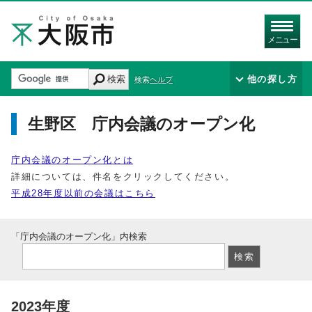
メニュー
検索
他の探し方
検索ヘルプ
生野区 庁内会議のオープン化
庁内会議のオープン化とは
詳細については、件名をクリックしてください。
平成28年度以前の会議はこちら
「庁内会議のオープン化」内検索
2023年度