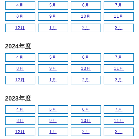
4月
5月
6月
7月
8月
9月
10月
11月
12月
1月
2月
3月
2024年度
4月
5月
6月
7月
8月
9月
10月
11月
12月
1月
2月
3月
2023年度
4月
5月
6月
7月
8月
9月
10月
11月
12月
1月
2月
3月