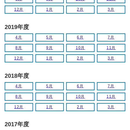
12月
1月
2月
3月
2019年度
4月
5月
6月
7月
8月
9月
10月
11月
12月
1月
2月
3月
2018年度
4月
5月
6月
7月
8月
9月
10月
11月
12月
1月
2月
3月
2017年度