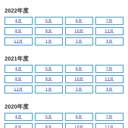
2022年度
4月
5月
6月
7月
8月
9月
10月
11月
12月
1月
2月
3月
2021年度
4月
5月
6月
7月
8月
9月
10月
11月
12月
1月
2月
3月
2020年度
4月
5月
6月
7月
8月
9月
10月
11月