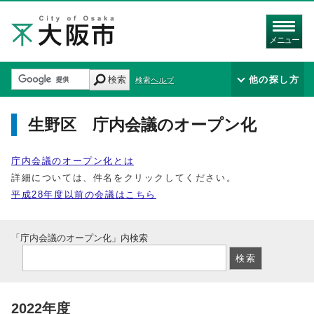
メニュー
検索
他の探し方
検索ヘルプ
生野区 庁内会議のオープン化
庁内会議のオープン化とは
詳細については、件名をクリックしてください。
平成28年度以前の会議はこちら
「庁内会議のオープン化」内検索
2022年度