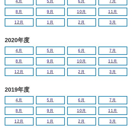
4月
5月
6月
7月
8月
9月
10月
11月
12月
1月
2月
3月
2020年度
4月
5月
6月
7月
8月
9月
10月
11月
12月
1月
2月
3月
2019年度
4月
5月
6月
7月
8月
9月
10月
11月
12月
1月
2月
3月