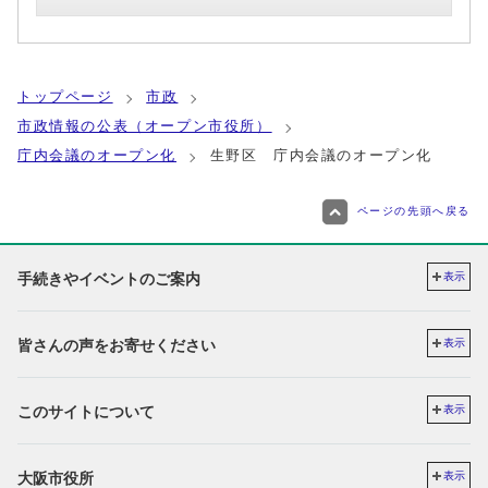
トップページ
市政
市政情報の公表（オープン市役所）
庁内会議のオープン化
生野区 庁内会議のオープン化
ページの先頭へ戻る
手続きやイベントのご案内
表示
皆さんの声をお寄せください
表示
このサイトについて
表示
大阪市役所
表示