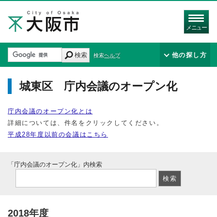
メニュー
検索
他の探し方
検索ヘルプ
城東区 庁内会議のオープン化
庁内会議のオープン化とは
詳細については、件名をクリックしてください。
平成28年度以前の会議はこちら
「庁内会議のオープン化」内検索
2018年度