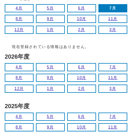
4月
5月
6月
7月
8月
9月
10月
11月
12月
1月
2月
3月
現在登録されている情報はありません。
2026年度
4月
5月
6月
7月
8月
9月
10月
11月
12月
1月
2月
3月
2025年度
4月
5月
6月
7月
8月
9月
10月
11月