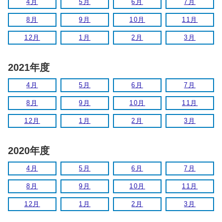
4月
5月
6月
7月
8月
9月
10月
11月
12月
1月
2月
3月
2021年度
4月
5月
6月
7月
8月
9月
10月
11月
12月
1月
2月
3月
2020年度
4月
5月
6月
7月
8月
9月
10月
11月
12月
1月
2月
3月