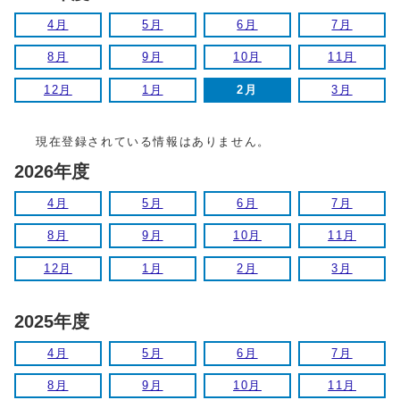
4月
5月
6月
7月
8月
9月
10月
11月
12月
1月
2月
3月
現在登録されている情報はありません。
2026年度
4月
5月
6月
7月
8月
9月
10月
11月
12月
1月
2月
3月
2025年度
4月
5月
6月
7月
8月
9月
10月
11月