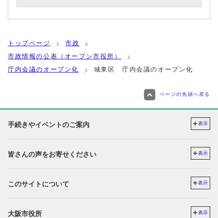
トップページ
市政
市政情報の公表（オープン市役所）
庁内会議のオープン化
城東区 庁内会議のオープン化
ページの先頭へ戻る
手続きやイベントのご案内
表示
皆さんの声をお寄せください
表示
このサイトについて
表示
大阪市役所
表示