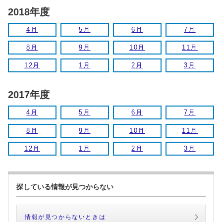
2018年度
4月
5月
6月
7月
8月
9月
10月
11月
12月
1月
2月
3月
2017年度
4月
5月
6月
7月
8月
9月
10月
11月
12月
1月
2月
3月
探している情報が見つからない
情報が見つからないときは