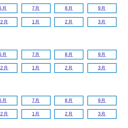
6月
7月
8月
9月
12月
1月
2月
3月
6月
7月
8月
9月
12月
1月
2月
3月
6月
7月
8月
9月
12月
1月
2月
3月