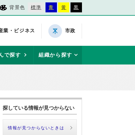
背景色
標準
青
黄
黒
産業・ビジネス
市政
んで探す
組織から探す
探している情報が見つからない
情報が見つからないときは