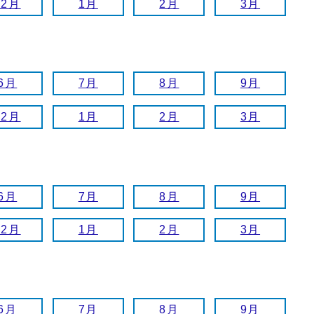
12月
1月
2月
3月
6月
7月
8月
9月
12月
1月
2月
3月
6月
7月
8月
9月
12月
1月
2月
3月
6月
7月
8月
9月