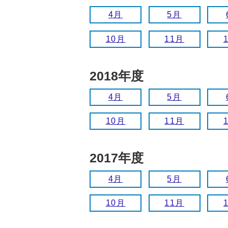
4月
5月
10月
11月
2018年度
4月
5月
10月
11月
2017年度
4月
5月
10月
11月