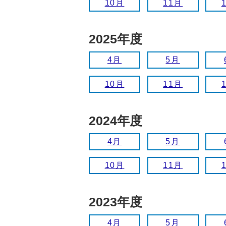
10月
11月
2025年度
4月
5月
10月
11月
2024年度
4月
5月
10月
11月
2023年度
4月
5月