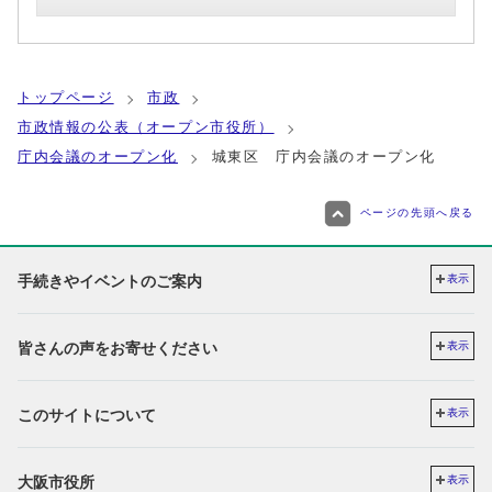
トップページ
市政
市政情報の公表（オープン市役所）
庁内会議のオープン化
城東区 庁内会議のオープン化
ページの先頭へ戻る
手続きやイベントのご案内
表示
皆さんの声をお寄せください
表示
このサイトについて
表示
大阪市役所
表示