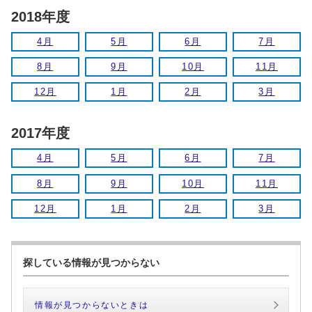
2018年度
4月
5月
6月
7月
8月
9月
10月
11月
12月
1月
2月
3月
2017年度
4月
5月
6月
7月
8月
9月
10月
11月
12月
1月
2月
3月
探している情報が見つからない
情報が見つからないときは