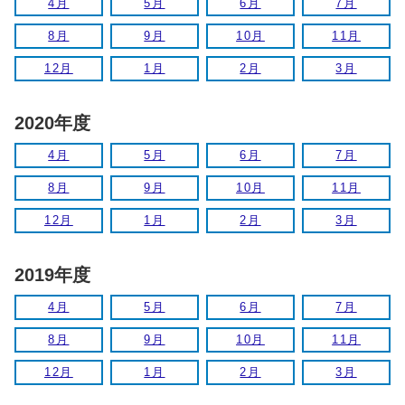
4月
5月
6月
7月
8月
9月
10月
11月
12月
1月
2月
3月
2020年度
4月
5月
6月
7月
8月
9月
10月
11月
12月
1月
2月
3月
2019年度
4月
5月
6月
7月
8月
9月
10月
11月
12月
1月
2月
3月