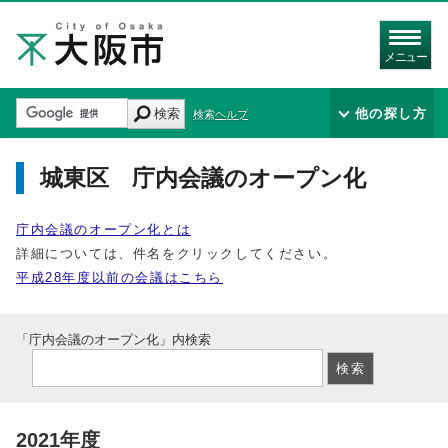
メニュー
検索
他の探し方
検索ヘルプ
城東区 庁内会議のオープン化
庁内会議のオープン化とは
詳細については、件名をクリックしてください。
平成28年度以前の会議はこちら
「庁内会議のオープン化」内検索
2021年度