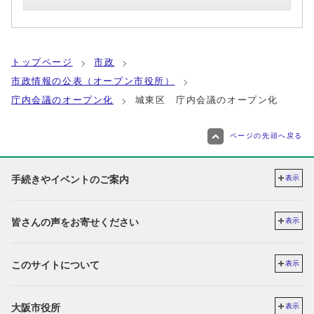
トップページ
市政
市政情報の公表（オープン市役所）
庁内会議のオープン化
城東区 庁内会議のオープン化
ページの先頭へ戻る
手続きやイベントのご案内
表示
皆さんの声をお寄せください
表示
このサイトについて
表示
大阪市役所
表示