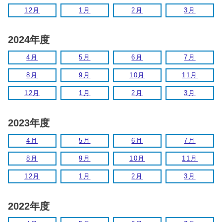
12月
1月
2月
3月
2024年度
4月
5月
6月
7月
8月
9月
10月
11月
12月
1月
2月
3月
2023年度
4月
5月
6月
7月
8月
9月
10月
11月
12月
1月
2月
3月
2022年度