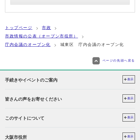
トップページ
市政
市政情報の公表（オープン市役所）
庁内会議のオープン化
城東区 庁内会議のオープン化
ページの先頭へ戻る
手続きやイベントのご案内
表示
皆さんの声をお寄せください
表示
このサイトについて
表示
大阪市役所
表示