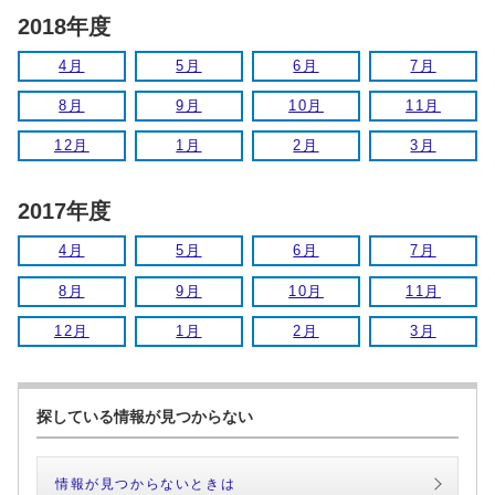
2018年度
4月
5月
6月
7月
8月
9月
10月
11月
12月
1月
2月
3月
2017年度
4月
5月
6月
7月
8月
9月
10月
11月
12月
1月
2月
3月
探している情報が見つからない
情報が見つからないときは