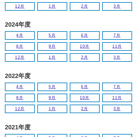
12月
1月
2月
3月
2024年度
4月
5月
6月
7月
8月
9月
10月
11月
12月
1月
2月
3月
2022年度
4月
5月
6月
7月
8月
9月
10月
11月
12月
1月
2月
3月
2021年度