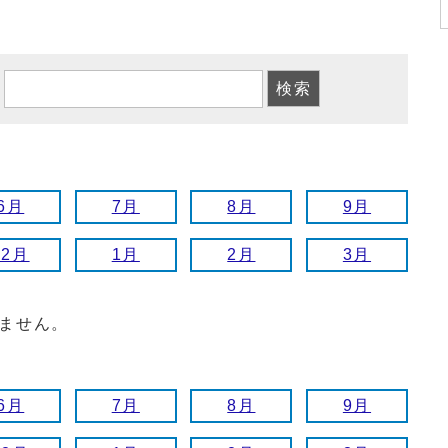
6月
7月
8月
9月
12月
1月
2月
3月
ません。
6月
7月
8月
9月