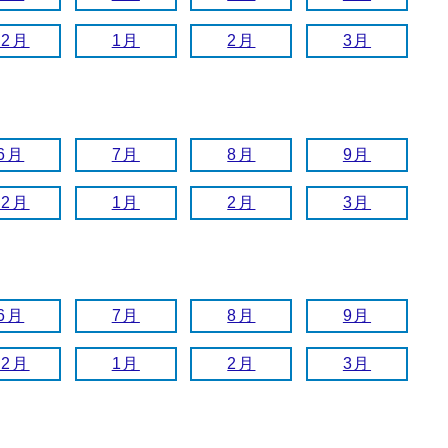
12月
1月
2月
3月
6月
7月
8月
9月
12月
1月
2月
3月
6月
7月
8月
9月
12月
1月
2月
3月