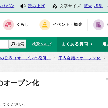
ふりがな
読み上げ
文字サイズ
拡大
標準
くらし
イベント・観光
よくある質問
選
検索
検索ヘルプ
報の公表（オープン市役所）
庁内会議のオープン化
のオープン化
してください。