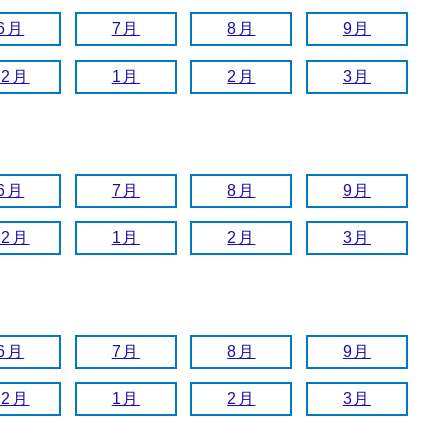
6月
7月
8月
9月
12月
1月
2月
3月
6月
7月
8月
9月
12月
1月
2月
3月
6月
7月
8月
9月
12月
1月
2月
3月