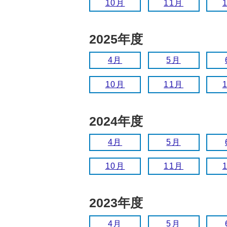
10月
11月
2025年度
4月
5月
10月
11月
2024年度
4月
5月
10月
11月
2023年度
4月
5月