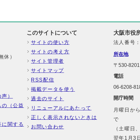
このサイトについて
大阪市役
サイトの使い方
法人番号：6
サイトの考え方
所在地
中無休）
サイト管理者
〒530-8
サイトマップ
電話
RSS配信
06-6208-
掲載データを使う
の声）
開庁時間
過去のサイト
もの（公益
リニューアルにあたって
月曜日から
正しく表示されないときは
で
等に関する
お問い合わせ
（土曜日、
翌年1月3