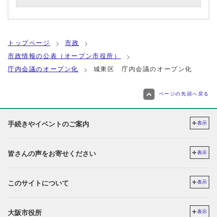
トップページ
市政
市政情報の公表（オープン市役所）
庁内会議のオープン化
城東区 庁内会議のオープン化
ページの先頭へ戻る
手続きやイベントのご案内
表示
皆さんの声をお寄せください
表示
このサイトについて
表示
大阪市役所
表示