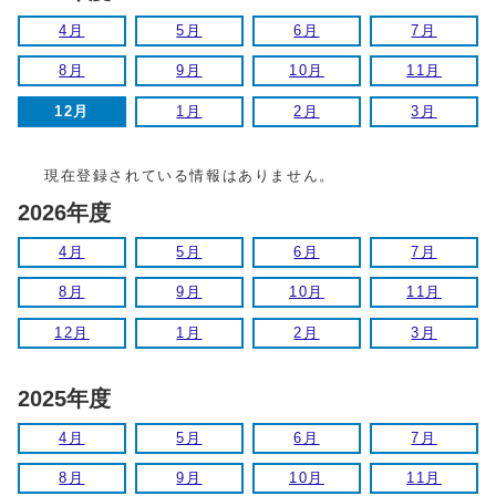
4月
5月
6月
7月
8月
9月
10月
11月
12月
1月
2月
3月
現在登録されている情報はありません。
2026年度
4月
5月
6月
7月
8月
9月
10月
11月
12月
1月
2月
3月
2025年度
4月
5月
6月
7月
8月
9月
10月
11月