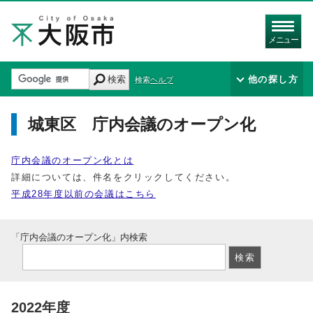
メニュー
検索
他の探し方
検索ヘルプ
城東区 庁内会議のオープン化
庁内会議のオープン化とは
詳細については、件名をクリックしてください。
平成28年度以前の会議はこちら
「庁内会議のオープン化」内検索
2022年度