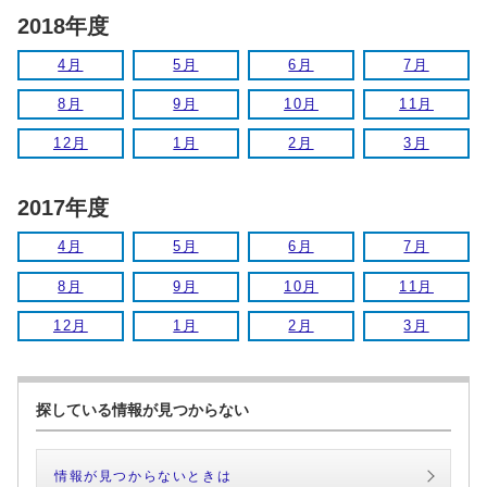
2018年度
4月
5月
6月
7月
8月
9月
10月
11月
12月
1月
2月
3月
2017年度
4月
5月
6月
7月
8月
9月
10月
11月
12月
1月
2月
3月
探している情報が見つからない
情報が見つからないときは