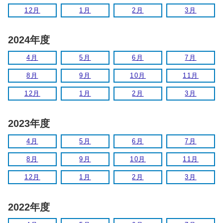
12月
1月
2月
3月
2024年度
4月
5月
6月
7月
8月
9月
10月
11月
12月
1月
2月
3月
2023年度
4月
5月
6月
7月
8月
9月
10月
11月
12月
1月
2月
3月
2022年度