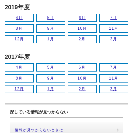
2019年度
4月
5月
6月
7月
8月
9月
10月
11月
12月
1月
2月
3月
2017年度
4月
5月
6月
7月
8月
9月
10月
11月
12月
1月
2月
3月
探している情報が見つからない
情報が見つからないときは