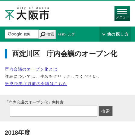
メニュー
検索
他の探し方
検索ヘルプ
西淀川区 庁内会議のオープン化
庁内会議のオープン化とは
詳細については、件名をクリックしてください。
平成28年度以前の会議はこちら
「庁内会議のオープン化」内検索
2018年度