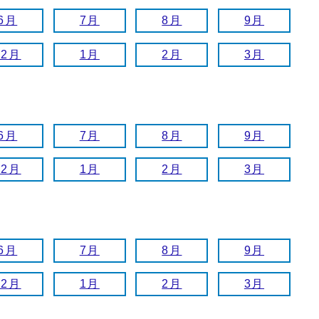
6月
7月
8月
9月
12月
1月
2月
3月
6月
7月
8月
9月
12月
1月
2月
3月
6月
7月
8月
9月
12月
1月
2月
3月