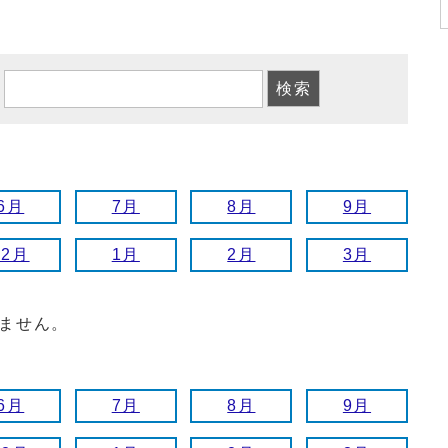
6月
7月
8月
9月
12月
1月
2月
3月
ません。
6月
7月
8月
9月