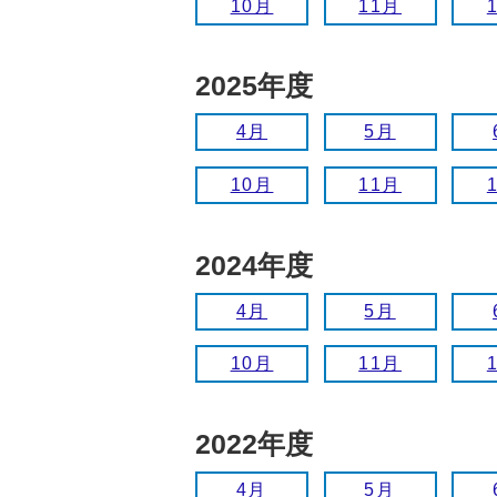
10月
11月
2025年度
4月
5月
10月
11月
2024年度
4月
5月
10月
11月
2022年度
4月
5月