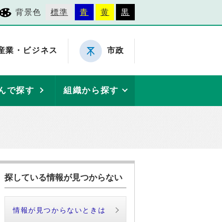
背景色
標準
青
黄
黒
産業・ビジネス
市政
んで探す
組織から探す
探している情報が見つからない
情報が見つからないときは