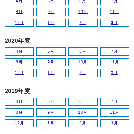
4月
5月
6月
7月
8月
9月
10月
11月
12月
1月
2月
3月
2020年度
4月
5月
6月
7月
8月
9月
10月
11月
12月
1月
2月
3月
2019年度
4月
5月
6月
7月
8月
9月
10月
11月
12月
1月
2月
3月