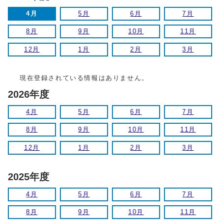
4月
5月
6月
7月
8月
9月
10月
11月
12月
1月
2月
3月
現在登録されている情報はありません。
2026年度
4月
5月
6月
7月
8月
9月
10月
11月
12月
1月
2月
3月
2025年度
4月
5月
6月
7月
8月
9月
10月
11月