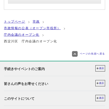
トップページ
市政
市政情報の公表（オープン市役所）
庁内会議のオープン化
西淀川区 庁内会議のオープン化
ページの先頭へ戻る
手続きやイベントのご案内
表示
皆さんの声をお寄せください
表示
このサイトについて
表示