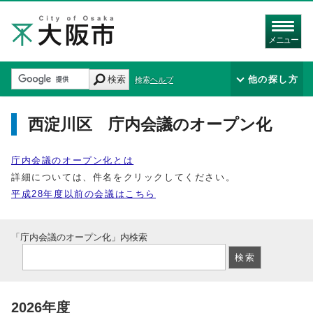
メニュー
検索
他の探し方
検索ヘルプ
西淀川区 庁内会議のオープン化
庁内会議のオープン化とは
詳細については、件名をクリックしてください。
平成28年度以前の会議はこちら
「庁内会議のオープン化」内検索
2026年度