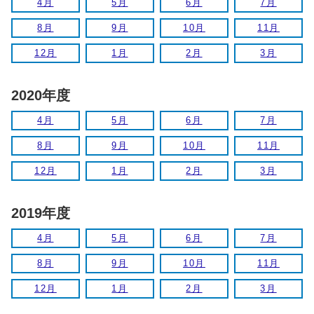
4月
5月
6月
7月
8月
9月
10月
11月
12月
1月
2月
3月
2020年度
4月
5月
6月
7月
8月
9月
10月
11月
12月
1月
2月
3月
2019年度
4月
5月
6月
7月
8月
9月
10月
11月
12月
1月
2月
3月