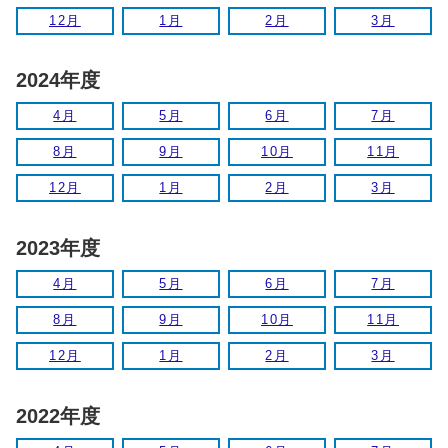
12月
1月
2月
3月
2024年度
4月
5月
6月
7月
8月
9月
10月
11月
12月
1月
2月
3月
2023年度
4月
5月
6月
7月
8月
9月
10月
11月
12月
1月
2月
3月
2022年度