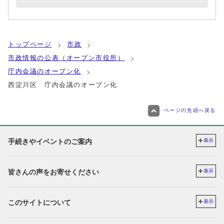
トップページ
市政
市政情報の公表（オープン市役所）
庁内会議のオープン化
西淀川区 庁内会議のオープン化
ページの先頭へ戻る
手続きやイベントのご案内
表示
皆さんの声をお寄せください
表示
このサイトについて
表示