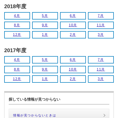
2018年度
4月
5月
6月
7月
8月
9月
10月
11月
12月
1月
2月
3月
2017年度
4月
5月
6月
7月
8月
9月
10月
11月
12月
1月
2月
3月
探している情報が見つからない
情報が見つからないときは