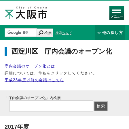
メニュー
検索
他の探し方
検索ヘルプ
西淀川区 庁内会議のオープン化
庁内会議のオープン化とは
詳細については、件名をクリックしてください。
平成28年度以前の会議はこちら
「庁内会議のオープン化」内検索
2017年度