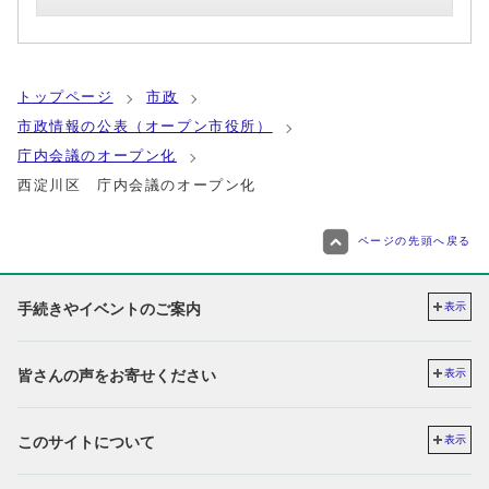
トップページ
市政
市政情報の公表（オープン市役所）
庁内会議のオープン化
西淀川区 庁内会議のオープン化
ページの先頭へ戻る
手続きやイベントのご案内
表示
皆さんの声をお寄せください
表示
このサイトについて
表示